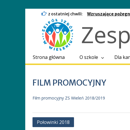
Skip
z ostatniej chwili:
Wzruszające pożegn
to
Karola Nowakowskie
content
latach kierowania s
Sekretariat nieczyn
Strona główna
O szkole
Dla ka
FILM PROMOCYJNY
Film promocyjny ZS Wieleń 2018/2019
Nawigacja
Połowinki 2018
wpisu