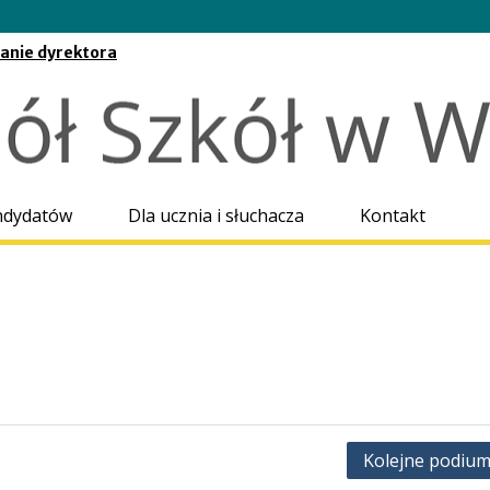
anie dyrektora
go po ponad 21
zkołą
ny
ndydatów
Dla ucznia i słuchacza
Kontakt
Kolejne podium